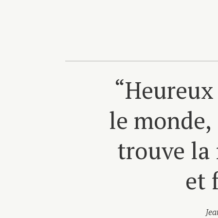
“Heureux 
le monde, 
trouve la
et 
Jea