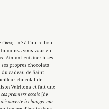
– né à l’autre bout
n Cheng
une homme… vous vous en
. Aimant cuisiner à ses
r ses propres chocolats
te du cadeau de Saint
meilleur chocolat de
aison Valrhona et fait une
 ces premiers essais
[de
e découverte à changer ma
au travers d’écrits dans