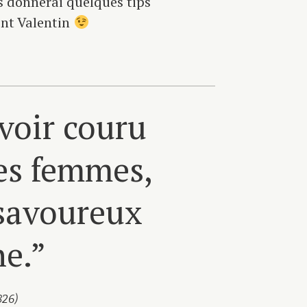
s donnerai quelques tips
aint Valentin
voir couru
des femmes,
 savoureux
he.”
826)