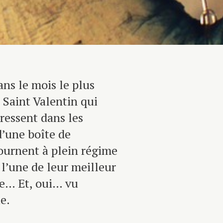
ns le mois le plus
a Saint Valentin qui
ressent dans les
d’une boîte de
tournent à plein régime
t l’une de leur meilleur
re… Et, oui… vu
e.