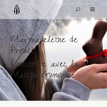
Ma madeleine de
Proust
Rencontre avec la
Maison Gumuche