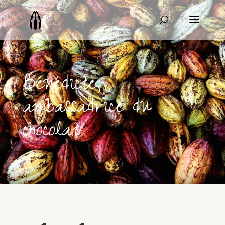
Bénédicte,
ambassadrice du
chocolat